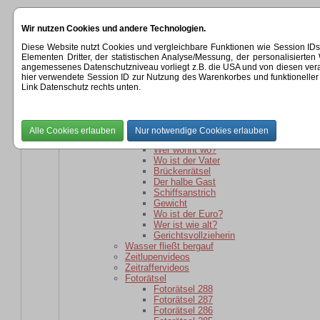
Startseite
Wir nutzen Cookies und andere Technologien.
Kategorien
Rätsel
Diese Website nutzt Cookies und vergleichbare Funktionen wie Session ID
Rätsel für daheim gebliebene
Elementen Dritter, der statistischen Analyse/Messung, der personalisier
Wer ist wie alt?
angemessenes Datenschutzniveau vorliegt z.B. die USA und von diesen verarbeit
wer ist weiter weg?
hier verwendete Session ID zur Nutzung des Warenkorbes und funktioneller 
Der schlaue Barkeeper
Link Datenschutz rechts unten.
Parole
Verwandtschaft
kaputte Sicherung
Kartoffelsackrätsel
Schuhkauf
Wer wohnt wo?
Wo ist der Vater
Brückenrätsel
Der halbe Gast
Schiffsanstrich
Gewicht
Wo ist der Euro?
Wer ist wie alt?
Gerichtsvollzieherin
Wasser fließt bergauf
Zeitlupenvideos
Zeitraffervideos
Fotorätsel
Fotorätsel 288
Fotorätsel 287
Fotorätsel 286