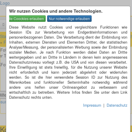
Wir nutzen Cookies und andere Technologien.
Menü
Suchen
Diese Website nutzt Cookies und vergleichbare Funktionen wie
Session IDs zur Verarbeitung von Endgeräteinformationen und
Startseite
»
Fotorätsel
»
Fotorätsel 101 bis 200
»
Fotorätsel 111 bis 1
personenbezogenen Daten. Die Verarbeitung dient der Einbindung von
»
Fotorätsel 113
Inhalten, externen Diensten und Elementen Dritter, der statistischen
Analyse/Messung, der personalisierten Werbung sowie der Einbindung
Fotorätsel 113
sozialer Medien. Je nach Funktion werden dabei Daten an Dritte
r Türgriff einer BMW Isetta, oder?
weitergegeben und an Dritte in Ländern in denen kein angemessenes
Datenschutzniveau vorliegt z.B. die USA und von diesen verarbeitet.
Ihre Einwilligung ist stets freiwillig, für die Nutzung unserer Website
nicht erforderlich und kann jederzeit abgelehnt oder widerrufen
werden. So ist die hier verwendete Session ID zur Nutzung des
Warenkorbes und funktioneller Seiteninhalte notwendig während
andere uns helfen unser Onlineangebot zu verbessern und
wirtschaftlich zu betreiben. Weitere Infos finden Sie unter dem Link
Hilfe anzeigen
Datenschutz rechts unten.
sung Fotorätsel anzeigen
Impressum
|
Datenschutz
Kontaktmöglichkeiten