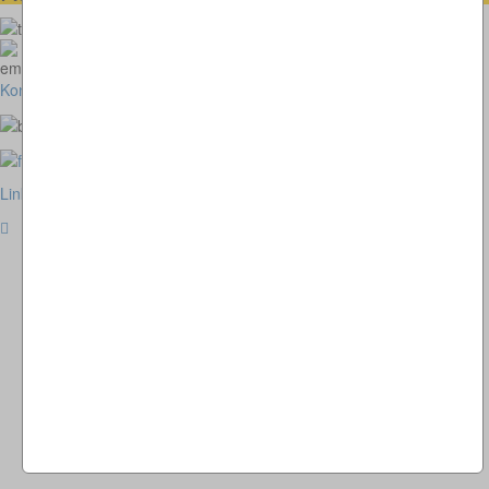
073664028807
homepage@thomaskappel.de
Kontakt
Impressum
Cookies
Link zur klassischen Website