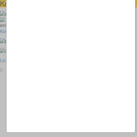
Kontaktmöglichkeiten
073664028807
homepage@thomaskappel.de
Kontakt
Impressum
Cookies
Link zur klassischen Website