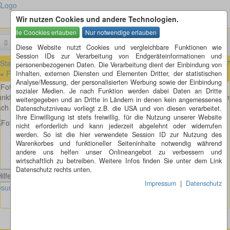
Wir nutzen Cookies und andere Technologien.
Menü
Suchen
Diese Website nutzt Cookies und vergleichbare Funktionen wie
Session IDs zur Verarbeitung von Endgeräteinformationen und
Startseite
»
Fotorätsel
»
Fotorätsel 101 bis 200
»
Fotorätsel 161 bis 1
personenbezogenen Daten. Die Verarbeitung dient der Einbindung von
»
Fotorätsel 168
Inhalten, externen Diensten und Elementen Dritter, der statistischen
Analyse/Messung, der personalisierten Werbung sowie der Einbindung
Fotorätsel 168
sozialer Medien. Je nach Funktion werden dabei Daten an Dritte
nkt, Punkt, Komma, Strich fertig ist das Mondgesicht. Obwohl, sieht eh
weitergegeben und an Dritte in Ländern in denen kein angemessenes
ch der Venus aus, oder?
Datenschutzniveau vorliegt z.B. die USA und von diesen verarbeitet.
Ihre Einwilligung ist stets freiwillig, für die Nutzung unserer Website
nicht erforderlich und kann jederzeit abgelehnt oder widerrufen
werden. So ist die hier verwendete Session ID zur Nutzung des
Warenkorbes und funktioneller Seiteninhalte notwendig während
andere uns helfen unser Onlineangebot zu verbessern und
wirtschaftlich zu betreiben. Weitere Infos finden Sie unter dem Link
Datenschutz rechts unten.
Hilfe anzeigen
Impressum
|
Datenschutz
sung Fotorätsel 168 anzeigen