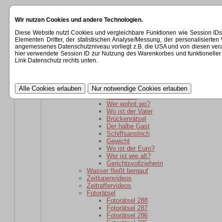
Startseite
Wir nutzen Cookies und andere Technologien.
Kategorien
Rätsel
Diese Website nutzt Cookies und vergleichbare Funktionen wie Session ID
Rätsel für daheim gebliebene
Elementen Dritter, der statistischen Analyse/Messung, der personalisier
Wer ist wie alt?
angemessenes Datenschutzniveau vorliegt z.B. die USA und von diesen verarbeit
wer ist weiter weg?
hier verwendete Session ID zur Nutzung des Warenkorbes und funktioneller 
Der schlaue Barkeeper
Link Datenschutz rechts unten.
Parole
Verwandtschaft
kaputte Sicherung
Kartoffelsackrätsel
Schuhkauf
Wer wohnt wo?
Wo ist der Vater
Brückenrätsel
Der halbe Gast
Schiffsanstrich
Gewicht
Wo ist der Euro?
Wer ist wie alt?
Gerichtsvollzieherin
Wasser fließt bergauf
Zeitlupenvideos
Zeitraffervideos
Fotorätsel
Fotorätsel 288
Fotorätsel 287
Fotorätsel 286