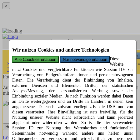
×
Menü
Suchen
Wir nutzen Cookies und andere Technologien.
Menü
Suchen
Diese
Startseite
»
Fotorätsel
»
Fotorätsel 1 bis 100
»
Fotorätsel 81 bis 90
Website
Fotorätsel 89
nutzt Cookies und vergleichbare Funktionen wie Session IDs zur
Verarbeitung von Endgeräteinformationen und personenbezogenen
Fotorätsel 89
Daten. Die Verarbeitung dient der Einbindung von Inhalten,
externen Diensten und Elementen Dritter, der statistischen
Zum Glück habe ich so einen guten Draht zum Pfarrer, so konnte ich
Analyse/Messung, der personalisierten Werbung sowie der
mir mal die Kirchturmuhr genauer anschauen, oder?
Einbindung sozialer Medien. Je nach Funktion werden dabei Daten
an Dritte weitergegeben und an Dritte in Ländern in denen kein
angemessenes Datenschutzniveau vorliegt z.B. die USA und von
diesen verarbeitet. Ihre Einwilligung ist stets freiwillig, für die
Nutzung unserer Website nicht erforderlich und kann jederzeit
abgelehnt oder widerrufen werden. So ist die hier verwendete
Hilfe anzeigen
Session ID zur Nutzung des Warenkorbes und funktioneller
Seiteninhalte notwendig während andere uns helfen unser
Lösung Fotorätsel anzeigen
Onlineangebot zu verbessern und wirtschaftlich zu betreiben.