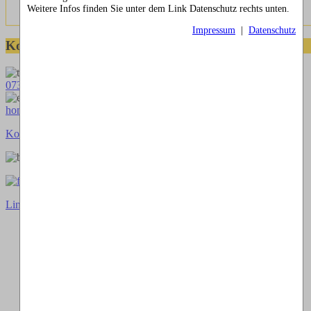
Weitere Infos finden Sie unter dem Link Datenschutz rechts unten.
Impressum
|
Datenschutz
Kontaktmöglichkeiten
073664028807
homepage@thomaskappel.de
Kontakt
Impressum
Cookies
Link zur klassischen Website