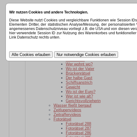
Startseite
Wir nutzen Cookies und andere Technologien.
Kategorien
Rätsel
Diese Website nutzt Cookies und vergleichbare Funktionen wie Session ID
Rätsel für daheim gebliebene
Elementen Dritter, der statistischen Analyse/Messung, der personalisier
Wer ist wie alt?
angemessenes Datenschutzniveau vorliegt z.B. die USA und von diesen verarbeit
wer ist weiter weg?
hier verwendete Session ID zur Nutzung des Warenkorbes und funktioneller 
Der schlaue Barkeeper
Link Datenschutz rechts unten.
Parole
Verwandtschaft
kaputte Sicherung
Kartoffelsackrätsel
Schuhkauf
Wer wohnt wo?
Wo ist der Vater
Brückenrätsel
Der halbe Gast
Schiffsanstrich
Gewicht
Wo ist der Euro?
Wer ist wie alt?
Gerichtsvollzieherin
Wasser fließt bergauf
Zeitlupenvideos
Zeitraffervideos
Fotorätsel
Fotorätsel 288
Fotorätsel 287
Fotorätsel 286