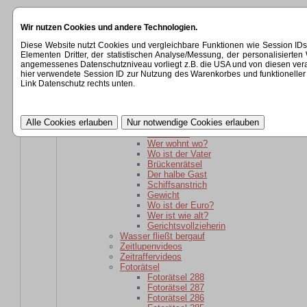
Startseite
Wir nutzen Cookies und andere Technologien.
Kategorien
Rätsel
Diese Website nutzt Cookies und vergleichbare Funktionen wie Session ID
Rätsel für daheim gebliebene
Elementen Dritter, der statistischen Analyse/Messung, der personalisier
Wer ist wie alt?
angemessenes Datenschutzniveau vorliegt z.B. die USA und von diesen verarbeit
wer ist weiter weg?
hier verwendete Session ID zur Nutzung des Warenkorbes und funktioneller 
Der schlaue Barkeeper
Link Datenschutz rechts unten.
Parole
Verwandtschaft
kaputte Sicherung
Kartoffelsackrätsel
Schuhkauf
Wer wohnt wo?
Wo ist der Vater
Brückenrätsel
Der halbe Gast
Schiffsanstrich
Gewicht
Wo ist der Euro?
Wer ist wie alt?
Gerichtsvollzieherin
Wasser fließt bergauf
Zeitlupenvideos
Zeitraffervideos
Fotorätsel
Fotorätsel 288
Fotorätsel 287
Fotorätsel 286