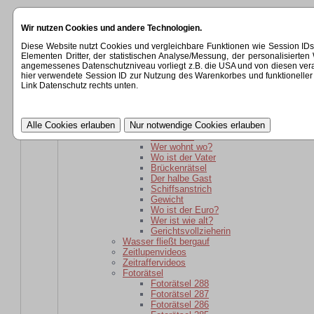
Startseite
Wir nutzen Cookies und andere Technologien.
Kategorien
Rätsel
Diese Website nutzt Cookies und vergleichbare Funktionen wie Session ID
Rätsel für daheim gebliebene
Elementen Dritter, der statistischen Analyse/Messung, der personalisier
Wer ist wie alt?
angemessenes Datenschutzniveau vorliegt z.B. die USA und von diesen verarbeit
wer ist weiter weg?
hier verwendete Session ID zur Nutzung des Warenkorbes und funktioneller 
Der schlaue Barkeeper
Link Datenschutz rechts unten.
Parole
Verwandtschaft
kaputte Sicherung
Kartoffelsackrätsel
Schuhkauf
Wer wohnt wo?
Wo ist der Vater
Brückenrätsel
Der halbe Gast
Schiffsanstrich
Gewicht
Wo ist der Euro?
Wer ist wie alt?
Gerichtsvollzieherin
Wasser fließt bergauf
Zeitlupenvideos
Zeitraffervideos
Fotorätsel
Fotorätsel 288
Fotorätsel 287
Fotorätsel 286