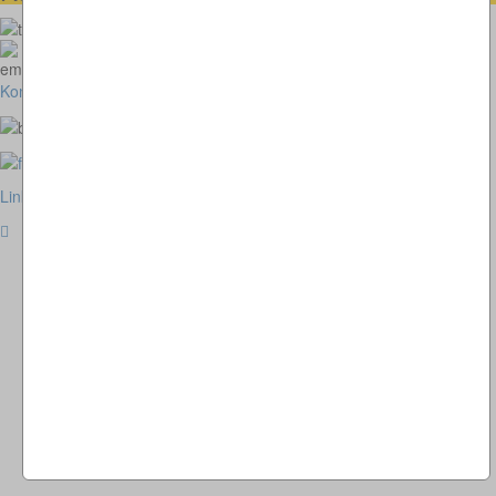
073664028807
homepage@thomaskappel.de
Kontakt
Impressum
Cookies
Link zur klassischen Website