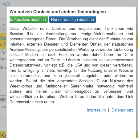
Wir nutzen Cookies und andere Technologien.
Menü
Suchen
Diese Website nutzt Cookies und vergleichbare Funktionen wie
Session IDs zur Verarbeitung von Endgeräteinformationen und
Startseite
»
Fotorätsel
»
Fotorätsel 101 bis 200
»
Fotorätsel 171 bis 1
personenbezogenen Daten. Die Verarbeitung dient der Einbindung von
»
Fotorätsel 176
Inhalten, externen Diensten und Elementen Dritter, der statistischen
Analyse/Messung, der personalisierten Werbung sowie der Einbindung
Fotorätsel 176
sozialer Medien. Je nach Funktion werden dabei Daten an Dritte
s mag das wohl für ein merkwürdiges Mondgesicht sein?
weitergegeben und an Dritte in Ländern in denen kein angemessenes
Datenschutzniveau vorliegt z.B. die USA und von diesen verarbeitet.
Ihre Einwilligung ist stets freiwillig, für die Nutzung unserer Website
nicht erforderlich und kann jederzeit abgelehnt oder widerrufen
werden. So ist die hier verwendete Session ID zur Nutzung des
Warenkorbes und funktioneller Seiteninhalte notwendig während
andere uns helfen unser Onlineangebot zu verbessern und
wirtschaftlich zu betreiben. Weitere Infos finden Sie unter dem Link
Hilfe anzeigen
Datenschutz rechts unten.
sung Fotorätsel 176 anzeigen
Impressum
|
Datenschutz
Kontaktmöglichkeiten