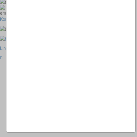
073664028807
homepage@thomaskappel.de
Kontakt
Impressum
Cookies
Link zur klassischen Website