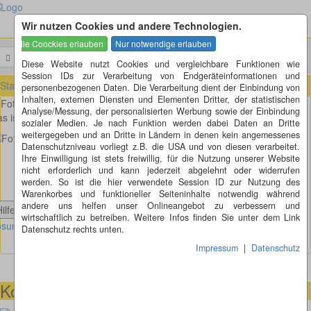
Wir nutzen Cookies und andere Technologien.
Menü
Suchen
Diese Website nutzt Cookies und vergleichbare Funktionen wie
Session IDs zur Verarbeitung von Endgeräteinformationen und
Startseite
»
Fotorätsel
»
Fotorätsel 287
personenbezogenen Daten. Die Verarbeitung dient der Einbindung von
Inhalten, externen Diensten und Elementen Dritter, der statistischen
Fotorätsel 287
Analyse/Messung, der personalisierten Werbung sowie der Einbindung
s ist doch die Nationalflagge von Entenhausen, oder?
sozialer Medien. Je nach Funktion werden dabei Daten an Dritte
weitergegeben und an Dritte in Ländern in denen kein angemessenes
Datenschutzniveau vorliegt z.B. die USA und von diesen verarbeitet.
Ihre Einwilligung ist stets freiwillig, für die Nutzung unserer Website
nicht erforderlich und kann jederzeit abgelehnt oder widerrufen
werden. So ist die hier verwendete Session ID zur Nutzung des
Warenkorbes und funktioneller Seiteninhalte notwendig während
andere uns helfen unser Onlineangebot zu verbessern und
Hilfe anzeigen
wirtschaftlich zu betreiben. Weitere Infos finden Sie unter dem Link
sung Fotorätsel 287 anzeigen
Datenschutz rechts unten.
Impressum
|
Datenschutz
Kontaktmöglichkeiten