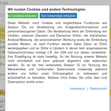
Wir nutzen Cookies und andere Technologien.
Menü
Suchen
Diese Website nutzt Cookies und vergleichbare Funktionen wie
Session IDs zur Verarbeitung von Endgeräteinformationen und
Startseite
»
Fotorätsel
»
Fotorätsel 1 bis 100
»
Fotorätsel 21 bis 30
»
personenbezogenen Daten. Die Verarbeitung dient der Einbindung von
Fotorätsel 25
Inhalten, externen Diensten und Elementen Dritter, der statistischen
Analyse/Messung, der personalisierten Werbung sowie der Einbindung
Fotorätsel 25
sozialer Medien. Je nach Funktion werden dabei Daten an Dritte
rdon Shumway (Alf vom Planeten Melmac) ist ja sicher den älteren no
weitergegeben und an Dritte in Ländern in denen kein angemessenes
n Begriff. Ich hatte das Glück, ein Foto von ihm machen zu können, od
Datenschutzniveau vorliegt z.B. die USA und von diesen verarbeitet.
t mich da einer getäuscht?
Ihre Einwilligung ist stets freiwillig, für die Nutzung unserer Website
nicht erforderlich und kann jederzeit abgelehnt oder widerrufen
werden. So ist die hier verwendete Session ID zur Nutzung des
Warenkorbes und funktioneller Seiteninhalte notwendig während
andere uns helfen unser Onlineangebot zu verbessern und
ösung anzeigen
wirtschaftlich zu betreiben. Weitere Infos finden Sie unter dem Link
Datenschutz rechts unten.
Impressum
|
Datenschutz
Kontaktmöglichkeiten
073664028807
homepage@thomaskappel.de