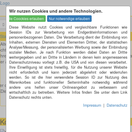
Wir nutzen Cookies und andere Technologien.
Menü
Suchen
Diese Website nutzt Cookies und vergleichbare Funktionen wie
Session IDs zur Verarbeitung von Endgeräteinformationen und
Startseite
»
Rätsel
»
Wer ist wie alt?
personenbezogenen Daten. Die Verarbeitung dient der Einbindung von
Inhalten, externen Diensten und Elementen Dritter, der statistischen
Alter der Familienmitglieder
Analyse/Messung, der personalisierten Werbung sowie der Einbindung
chter Frieda erzählt von ihrer Familie. Ich bin zwischen 12 und 
sozialer Medien. Je nach Funktion werden dabei Daten an Dritte
hren alt. Mein Papa ist 21 Jahre älter als ich. Meine Mama ist ein J
weitergegeben und an Dritte in Ländern in denen kein angemessenes
ter als mein Papa und 4 mal so alt wie mein Bruder.
Datenschutzniveau vorliegt z.B. die USA und von diesen verarbeitet.
Ihre Einwilligung ist stets freiwillig, für die Nutzung unserer Website
nicht erforderlich und kann jederzeit abgelehnt oder widerrufen
werden. So ist die hier verwendete Session ID zur Nutzung des
Warenkorbes und funktioneller Seiteninhalte notwendig während
r die Lösung möchte, bitte hier auf den Banner klicken:
andere uns helfen unser Onlineangebot zu verbessern und
wirtschaftlich zu betreiben. Weitere Infos finden Sie unter dem Link
Datenschutz rechts unten.
Impressum
|
Datenschutz
Kontaktmöglichkeiten
073664028807