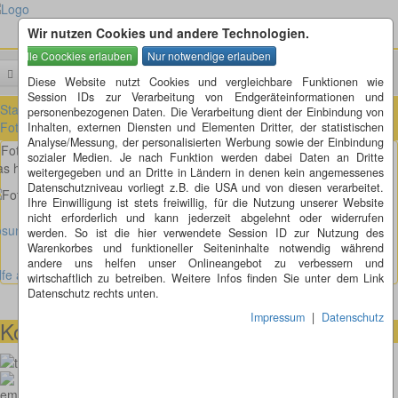
Wir nutzen Cookies und andere Technologien.
Menü
Suchen
Diese Website nutzt Cookies und vergleichbare Funktionen wie
Session IDs zur Verarbeitung von Endgeräteinformationen und
Startseite
»
Fotorätsel
»
Fotorätsel 1 bis 100
»
Fotorätsel 61 bis 70
»
personenbezogenen Daten. Die Verarbeitung dient der Einbindung von
Fotorätsel 63
Inhalten, externen Diensten und Elementen Dritter, der statistischen
Analyse/Messung, der personalisierten Werbung sowie der Einbindung
Fotorätsel 63
sozialer Medien. Je nach Funktion werden dabei Daten an Dritte
s hier ist doch eindeutig die Kocherbrücke bei Waiblingen, oder?
weitergegeben und an Dritte in Ländern in denen kein angemessenes
Datenschutzniveau vorliegt z.B. die USA und von diesen verarbeitet.
Ihre Einwilligung ist stets freiwillig, für die Nutzung unserer Website
nicht erforderlich und kann jederzeit abgelehnt oder widerrufen
sung Fotorätsel anzeigen
werden. So ist die hier verwendete Session ID zur Nutzung des
Warenkorbes und funktioneller Seiteninhalte notwendig während
andere uns helfen unser Onlineangebot zu verbessern und
lfe anzeigen
wirtschaftlich zu betreiben. Weitere Infos finden Sie unter dem Link
Datenschutz rechts unten.
Impressum
|
Datenschutz
Kontaktmöglichkeiten
073664028807
homepage@thomaskappel.de