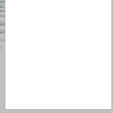
073664028807
homepage@thomaskappel.de
Kontakt
Impressum
Cookies
Link zur klassischen Website