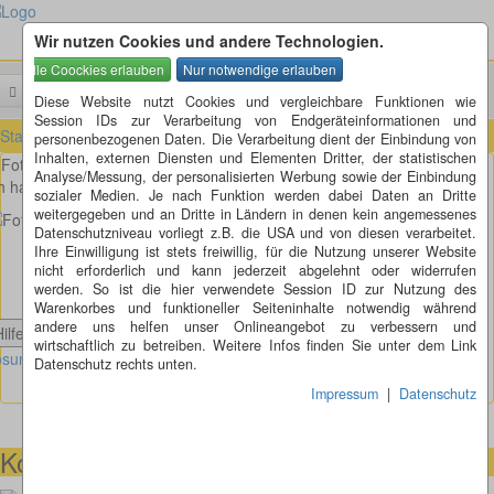
Wir nutzen Cookies und andere Technologien.
Menü
Suchen
Diese Website nutzt Cookies und vergleichbare Funktionen wie
Session IDs zur Verarbeitung von Endgeräteinformationen und
Startseite
»
Fotorätsel
»
Fotorätsel 271 bis 280
»
Fotorätsel 279
personenbezogenen Daten. Die Verarbeitung dient der Einbindung von
Inhalten, externen Diensten und Elementen Dritter, der statistischen
Fotorätsel 279
Analyse/Messung, der personalisierten Werbung sowie der Einbindung
h habe hier einfach mal den Nippel durch die Lasche gezogen, oder?
sozialer Medien. Je nach Funktion werden dabei Daten an Dritte
weitergegeben und an Dritte in Ländern in denen kein angemessenes
Datenschutzniveau vorliegt z.B. die USA und von diesen verarbeitet.
Ihre Einwilligung ist stets freiwillig, für die Nutzung unserer Website
nicht erforderlich und kann jederzeit abgelehnt oder widerrufen
werden. So ist die hier verwendete Session ID zur Nutzung des
Warenkorbes und funktioneller Seiteninhalte notwendig während
andere uns helfen unser Onlineangebot zu verbessern und
Hilfe anzeigen
wirtschaftlich zu betreiben. Weitere Infos finden Sie unter dem Link
sung Fotorätsel 279 anzeigen
Datenschutz rechts unten.
Impressum
|
Datenschutz
Kontaktmöglichkeiten