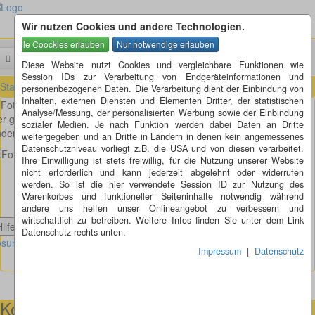
Wir nutzen Cookies und andere Technologien.
Menü
Suchen
Diese Website nutzt Cookies und vergleichbare Funktionen wie
Session IDs zur Verarbeitung von Endgeräteinformationen und
Startseite
»
Fotorätsel
»
Fotorätsel 261 bis 270
»
Fotorätsel 261
personenbezogenen Daten. Die Verarbeitung dient der Einbindung von
Inhalten, externen Diensten und Elementen Dritter, der statistischen
Fotorätsel 261
Analyse/Messung, der personalisierten Werbung sowie der Einbindung
r große grüne Gehirnfresser, so sieht er also aus. Oder ist es etwas
sozialer Medien. Je nach Funktion werden dabei Daten an Dritte
nderes?
weitergegeben und an Dritte in Ländern in denen kein angemessenes
Datenschutzniveau vorliegt z.B. die USA und von diesen verarbeitet.
Ihre Einwilligung ist stets freiwillig, für die Nutzung unserer Website
nicht erforderlich und kann jederzeit abgelehnt oder widerrufen
werden. So ist die hier verwendete Session ID zur Nutzung des
Warenkorbes und funktioneller Seiteninhalte notwendig während
andere uns helfen unser Onlineangebot zu verbessern und
wirtschaftlich zu betreiben. Weitere Infos finden Sie unter dem Link
Hilfe anzeigen
Datenschutz rechts unten.
sung Fotorätsel 261 anzeigen
Impressum
|
Datenschutz
Kontaktmöglichkeiten