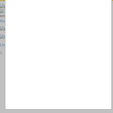
073664028807
homepage@thomaskappel.de
Kontakt
Impressum
Cookies
Link zur klassischen Website