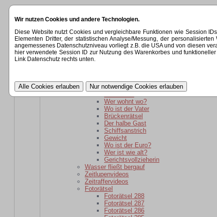
Startseite
Wir nutzen Cookies und andere Technologien.
Kategorien
Rätsel
Diese Website nutzt Cookies und vergleichbare Funktionen wie Session ID
Rätsel für daheim gebliebene
Elementen Dritter, der statistischen Analyse/Messung, der personalisier
Wer ist wie alt?
angemessenes Datenschutzniveau vorliegt z.B. die USA und von diesen verarbeit
wer ist weiter weg?
hier verwendete Session ID zur Nutzung des Warenkorbes und funktioneller 
Der schlaue Barkeeper
Link Datenschutz rechts unten.
Parole
Verwandtschaft
kaputte Sicherung
Kartoffelsackrätsel
Schuhkauf
Wer wohnt wo?
Wo ist der Vater
Brückenrätsel
Der halbe Gast
Schiffsanstrich
Gewicht
Wo ist der Euro?
Wer ist wie alt?
Gerichtsvollzieherin
Wasser fließt bergauf
Zeitlupenvideos
Zeitraffervideos
Fotorätsel
Fotorätsel 288
Fotorätsel 287
Fotorätsel 286