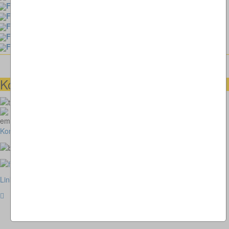
Fotorätsel 75
Fotorätsel 74
Fotorätsel 73
Fotorätsel 72
Fotorätsel 71
Kontaktmöglichkeiten
073664028807
homepage@thomaskappel.de
Kontakt
Impressum
Cookies
Link zur klassischen Website