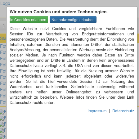
Wir nutzen Cookies und andere Technologien.
Menü
Suchen
Diese Website nutzt Cookies und vergleichbare Funktionen wie
Session IDs zur Verarbeitung von Endgeräteinformationen und
Startseite
»
Fotorätsel
»
Fotorätsel 1 bis 100
»
Fotorätsel 71 bis 80
personenbezogenen Daten. Die Verarbeitung dient der Einbindung von
Inhalten, externen Diensten und Elementen Dritter, der statistischen
Fotorätsel 80
Analyse/Messung, der personalisierten Werbung sowie der Einbindung
Fotorätsel 79
sozialer Medien. Je nach Funktion werden dabei Daten an Dritte
Fotorätsel 78
weitergegeben und an Dritte in Ländern in denen kein angemessenes
Fotorätsel 77
Datenschutzniveau vorliegt z.B. die USA und von diesen verarbeitet.
Fotorätsel 76
Ihre Einwilligung ist stets freiwillig, für die Nutzung unserer Website
nicht erforderlich und kann jederzeit abgelehnt oder widerrufen
Fotorätsel 75
werden. So ist die hier verwendete Session ID zur Nutzung des
Fotorätsel 74
Warenkorbes und funktioneller Seiteninhalte notwendig während
Fotorätsel 73
andere uns helfen unser Onlineangebot zu verbessern und
Fotorätsel 72
wirtschaftlich zu betreiben. Weitere Infos finden Sie unter dem Link
Fotorätsel 71
Datenschutz rechts unten.
Impressum
|
Datenschutz
Fotorätsel 80
Fotorätsel 79
Fotorätsel 78
Fotorätsel 77
Fotorätsel 76