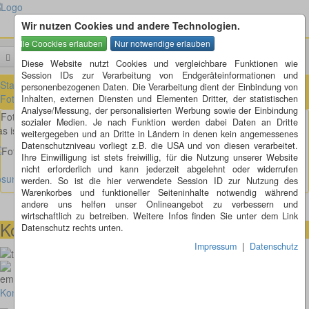
Wir nutzen Cookies und andere Technologien.
Menü
Suchen
Diese Website nutzt Cookies und vergleichbare Funktionen wie
Session IDs zur Verarbeitung von Endgeräteinformationen und
Startseite
»
Fotorätsel
»
Fotorätsel 1 bis 100
»
Fotorätsel 41 bis 50
»
personenbezogenen Daten. Die Verarbeitung dient der Einbindung von
Fotorätsel 50
Inhalten, externen Diensten und Elementen Dritter, der statistischen
Analyse/Messung, der personalisierten Werbung sowie der Einbindung
Fotorätsel 50
sozialer Medien. Je nach Funktion werden dabei Daten an Dritte
s ist so scharf, dass es hinter Gittern muss, oder?
weitergegeben und an Dritte in Ländern in denen kein angemessenes
Datenschutzniveau vorliegt z.B. die USA und von diesen verarbeitet.
Ihre Einwilligung ist stets freiwillig, für die Nutzung unserer Website
nicht erforderlich und kann jederzeit abgelehnt oder widerrufen
ösung anzeigen
werden. So ist die hier verwendete Session ID zur Nutzung des
Warenkorbes und funktioneller Seiteninhalte notwendig während
andere uns helfen unser Onlineangebot zu verbessern und
wirtschaftlich zu betreiben. Weitere Infos finden Sie unter dem Link
Kontaktmöglichkeiten
Datenschutz rechts unten.
Impressum
|
Datenschutz
073664028807
homepage@thomaskappel.de
Kontakt
Impressum
Cookies