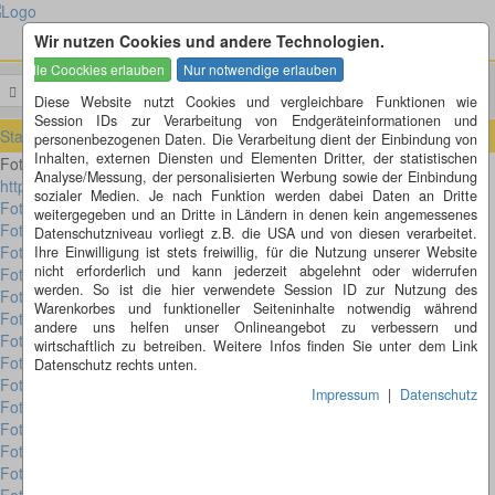
Wir nutzen Cookies und andere Technologien.
Menü
Suchen
Diese Website nutzt Cookies und vergleichbare Funktionen wie
Session IDs zur Verarbeitung von Endgeräteinformationen und
Startseite
»
Fotorätsel
personenbezogenen Daten. Die Verarbeitung dient der Einbindung von
Inhalten, externen Diensten und Elementen Dritter, der statistischen
Fotorätsel jetzt immer schon Dienstags auf
Analyse/Messung, der personalisierten Werbung sowie der Einbindung
https://www.facebook.com/fotoraetsel/
sozialer Medien. Je nach Funktion werden dabei Daten an Dritte
Fotorätsel 288
weitergegeben und an Dritte in Ländern in denen kein angemessenes
Fotorätsel 287
Datenschutzniveau vorliegt z.B. die USA und von diesen verarbeitet.
Fotorätsel 286
Ihre Einwilligung ist stets freiwillig, für die Nutzung unserer Website
nicht erforderlich und kann jederzeit abgelehnt oder widerrufen
Fotorätsel 285
werden. So ist die hier verwendete Session ID zur Nutzung des
Fotorätsel 284
Warenkorbes und funktioneller Seiteninhalte notwendig während
Fotorätsel 283
andere uns helfen unser Onlineangebot zu verbessern und
Fotorätsel 282
wirtschaftlich zu betreiben. Weitere Infos finden Sie unter dem Link
Fotorätsel 281
Datenschutz rechts unten.
Fotorätsel 271 bis 280
Impressum
|
Datenschutz
Fotorätsel 261 bis 270
Fotorätsel 251 bis 260
Fotorätsel 241 bis 250
Fotorätsel 231 bis 240