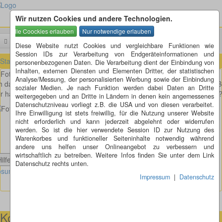
Wir nutzen Cookies und andere Technologien.
Menü
Suchen
Diese Website nutzt Cookies und vergleichbare Funktionen wie
Session IDs zur Verarbeitung von Endgeräteinformationen und
Startseite
»
Fotorätsel
»
Fotorätsel 221 bis 230
»
Fotorätsel 224
personenbezogenen Daten. Die Verarbeitung dient der Einbindung von
Inhalten, externen Diensten und Elementen Dritter, der statistischen
Fotorätsel 224
Analyse/Messung, der personalisierten Werbung sowie der Einbindung
h dachte immer, die Außerirdischen machen nur Kreise in Kornfelder. B
sozialer Medien. Je nach Funktion werden dabei Daten an Dritte
r haben sie auch welche ins Holzbrett gemacht. Oder was ist es sonst
weitergegeben und an Dritte in Ländern in denen kein angemessenes
Datenschutzniveau vorliegt z.B. die USA und von diesen verarbeitet.
Ihre Einwilligung ist stets freiwillig, für die Nutzung unserer Website
nicht erforderlich und kann jederzeit abgelehnt oder widerrufen
werden. So ist die hier verwendete Session ID zur Nutzung des
Warenkorbes und funktioneller Seiteninhalte notwendig während
andere uns helfen unser Onlineangebot zu verbessern und
wirtschaftlich zu betreiben. Weitere Infos finden Sie unter dem Link
Hilfe anzeigen
Datenschutz rechts unten.
sung Fotorätsel 224 anzeigen
Impressum
|
Datenschutz
Kontaktmöglichkeiten