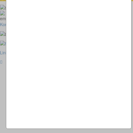
073664028807
homepage@thomaskappel.de
Kontakt
Impressum
Cookies
Link zur klassischen Website